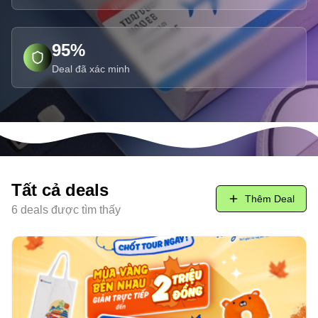
95%
Deal đã xác minh
Tất cả deals
Thêm Deal
6
deals được tìm thấy