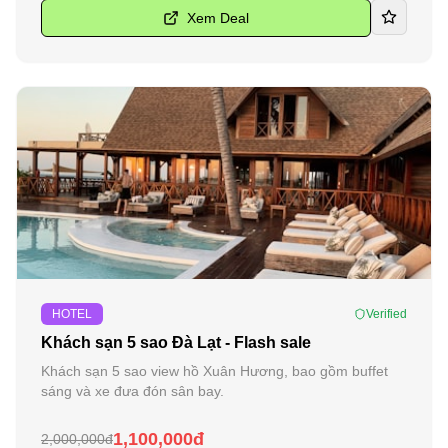
Xem Deal
-
45
%
HOTEL
Verified
Khách sạn 5 sao Đà Lạt - Flash sale
Khách sạn 5 sao view hồ Xuân Hương, bao gồm buffet
sáng và xe đưa đón sân bay.
1,100,000đ
2,000,000đ