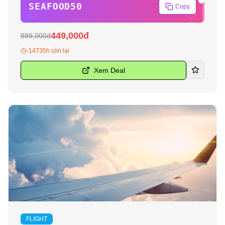
SEAFOOD50
Copy
449,000đ
899,000đ
-14735h còn lại
Xem Deal
-
40
%
FLIGHT