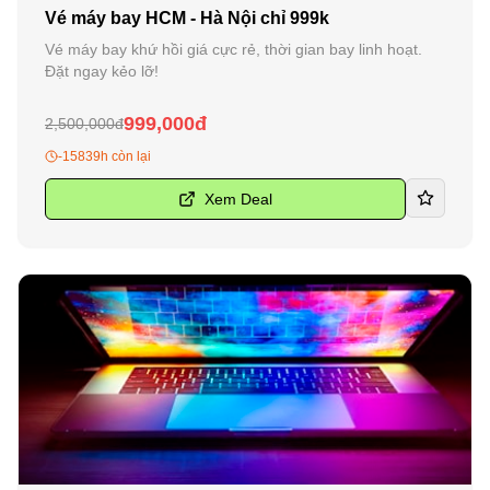
Vé máy bay HCM - Hà Nội chỉ 999k
Vé máy bay khứ hồi giá cực rẻ, thời gian bay linh hoạt.
Đặt ngay kẻo lỡ!
999,000đ
2,500,000đ
-15839h còn lại
Xem Deal