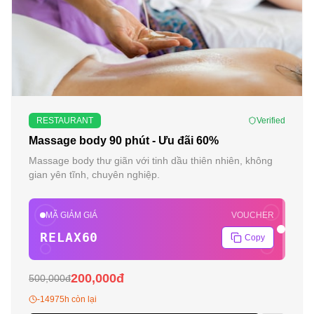
-
60
%
RESTAURANT
Verified
Massage body 90 phút - Ưu đãi 60%
Massage body thư giãn với tinh dầu thiên nhiên, không
gian yên tĩnh, chuyên nghiệp.
MÃ GIẢM GIÁ
VOUCHER
RELAX60
Copy
200,000đ
500,000đ
-14975h còn lại