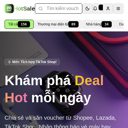
HotSale
3
Tất cả
156
Thương mại điện tử
89
Nhà hàng
34
Du lị
Mới: Tích hợp TikTok Shop!
Khám phá
Deal
Hot
mỗi ngày
Chia sẻ và săn voucher từ Shopee, Lazada,
TikTok Shop. Nhận thông báo vé máy bay,