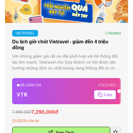
-
40
%
VIETRAVEL
Verified
Du lịch giờ chót Vietravel - giảm đến 4 triệu
đồng
Với những giảm giá rất ưu đãi phối hợp với hệ thống đối
tác lớn mạnh, Vietravel cho Quý khách cơ hội được tận
hưởng những dịch vụ chất lượng vàng không đổi từ công
ty lữ hành uy tín nhất Việt Nam.
MÃ GIẢM GIÁ
VOUCHER
VTR
Copy
7,290,000đ
7.990.000
-5231h còn lại
Xem Deal