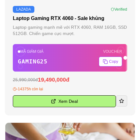
-
25
%
LAZADA
Verified
Laptop Gaming RTX 4060 - Sale khủng
Laptop gaming mạnh mẽ với RTX 4060, RAM 16GB, SSD
512GB. Chiến game cực mượt.
MÃ GIẢM GIÁ
VOUCHER
GAMING25
Copy
19,490,000đ
25,990,000đ
-14375h còn lại
Xem Deal